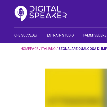
CHE SUCCEDE?
ENTRA IN STUDIO
FAMMI VEDERE
HOMEPAGE
/
ITALIANO
/
SEGNALARE QUALCOSA DI IM