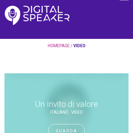
HOMEPAGE
/
VIDEO
Un invito di valore
ITALIANO
VIDEO
GUARDA